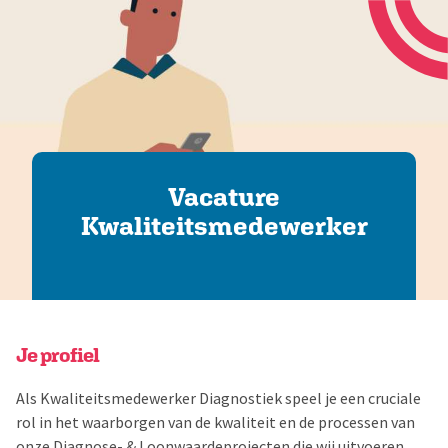
Diagnose & matching
Praktijkdiagnose
Loonwaarde
Bestandsanalyse
Diagnose statushouders
Vacature
CompetenSYS app
Kwaliteitsmedewerker
Over ons
Klantverhalen
Referenties
Je profiel
Actueel
Als Kwaliteitsmedewerker Diagnostiek speel je een cruciale
Login
rol in het waarborgen van de kwaliteit en de processen van
Contact
onze Diagnose- & Loonwaardeprojecten die wij uitvoeren